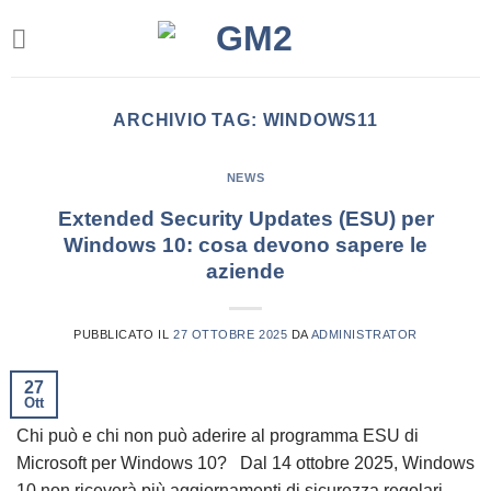
Salta
ai
contenuti
ARCHIVIO TAG:
WINDOWS11
NEWS
Extended Security Updates (ESU) per
Windows 10: cosa devono sapere le
aziende
PUBBLICATO IL
27 OTTOBRE 2025
DA
ADMINISTRATOR
27
Ott
Chi può e chi non può aderire al programma ESU di
Microsoft per Windows 10? Dal 14 ottobre 2025, Windows
10 non riceverà più aggiornamenti di sicurezza regolari.