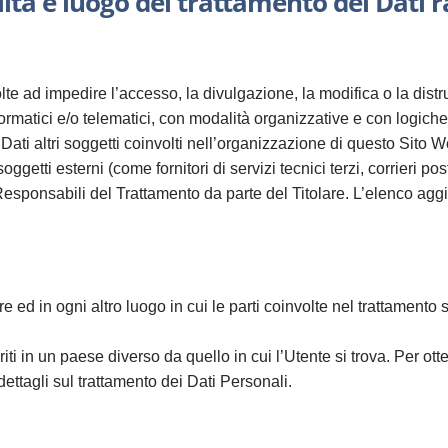
tà e luogo del trattamento dei Dati r
olte ad impedire l’accesso, la divulgazione, la modifica o la dist
ormatici e/o telematici, con modalità organizzative e con logiche s
i Dati altri soggetti coinvolti nell’organizzazione di questo Sit
ggetti esterni (come fornitori di servizi tecnici terzi, corrieri po
esponsabili del Trattamento da parte del Titolare. L’elenco ag
are ed in ogni altro luogo in cui le parti coinvolte nel trattamento 
iti in un paese diverso da quello in cui l’Utente si trova. Per ott
dettagli sul trattamento dei Dati Personali.