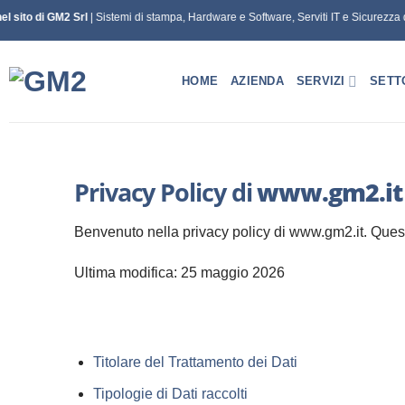
Salta
 sito di GM2 Srl
| Sistemi di stampa, Hardware e Software, Serviti IT e Sicurezza di
ai
contenuti
HOME
AZIENDA
SERVIZI
SETT
Privacy Policy di
www.gm2.it
Benvenuto nella privacy policy di www.gm2.it. Questa 
Ultima modifica: 25 maggio 2026
Titolare del Trattamento dei Dati
Tipologie di Dati raccolti