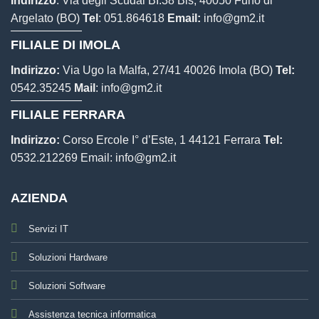
Indirizzo
: Via degli Scudai BI.38 Bis, 40050 Funo di
Argelato (BO)
Tel
:
051.864618
Email:
info@gm2.it
FILIALE DI IMOLA
Indirizzo:
Via Ugo la Malfa, 27/41 40026 Imola (BO)
Tel:
0542.35245
Mail
:
info@gm2.it
FILIALE FERRARA
Indirizzo:
Corso Ercole I° d’Este, 1 44121 Ferrara
Tel:
0532.212269
Email:
info@gm2.it
AZIENDA
Servizi IT
Soluzioni Hardware
Soluzioni Software
Assistenza tecnica informatica