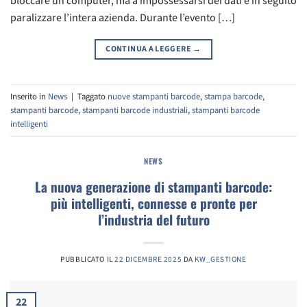
bloccare un computer, ma a impossessarsi dei dati e in seguito
paralizzare l’intera azienda. Durante l’evento […]
CONTINUA A LEGGERE
→
Inserito in
News
|
Taggato
nuove stampanti barcode
,
stampa barcode
,
stampanti barcode
,
stampanti barcode industriali
,
stampanti barcode
intelligenti
NEWS
La nuova generazione di stampanti barcode:
più intelligenti, connesse e pronte per
l’industria del futuro
PUBBLICATO IL
22 DICEMBRE 2025
DA
KW_GESTIONE
22