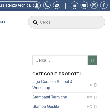
ssistenza tecnica
Products
search
ATTI
Cerca:
CATEGORIE PRODOTTI
Iago Corazza School &
(8)
Workshop
Stampanti Termiche
(24)
Stampa Gestita
(43)