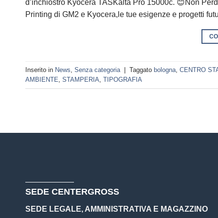
d’inchiostro Kyocera TASKalta Pro 15000c. 😊Non Perdere
Printing di GM2 e Kyocera,le tue esigenze e progetti futu
CO
Inserito in
News
,
Senza categoria
|
Taggato
bologna
,
CENTRO ST
AMBIENTE
,
STAMPERIA
,
TIPOGRAFIA
SEDE CENTERGROSS
SEDE LEGALE, AMMINISTRATIVA E MAGAZZINO