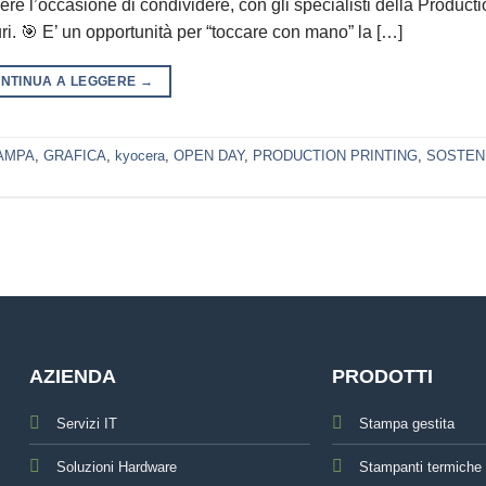
 l’occasione di condividere, con gli specialisti della Producti
ri. 🎯 E’ un opportunità per “toccare con mano” la […]
NTINUA A LEGGERE
→
AMPA
,
GRAFICA
,
kyocera
,
OPEN DAY
,
PRODUCTION PRINTING
,
SOSTENI
AZIENDA
PRODOTTI
Servizi IT
Stampa gestita
Soluzioni Hardware
Stampanti termiche 