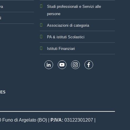
va
Studi professionali e Servizi alle
persone
l
Associazioni di categoria
PA & istituti Scolastici
Istituti Finanziari
IES
0 Funo di Argelato (BO) |
P.IVA:
03122301207 |