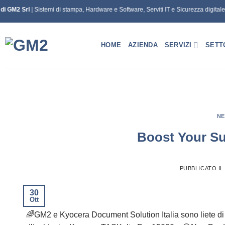
Salta
 di GM2 Srl
| Sistemi di stampa, Hardware e Software, Serviti IT e Sicurezza digitale
ai
contenuti
HOME
AZIENDA
SERVIZI
SETT
N
Boost Your Su
PUBBLICATO I
30
Ott
🌈GM2 e Kyocera Document Solution Italia sono liete di 