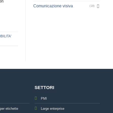
on
Comunicazione visiva
(18)
BILITA'
SETTORI
PMI
per etichette
Large enterprise