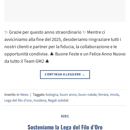
✨ Grazie per questo anno straordinario ✨ Mentre ci
avviciniamo alla fine del 2025, desideriamo ringraziare tutti i
nostri clienti e partner per la fiducia, la collaborazione e le
opportunità condivise. 🎄 Buone Feste e un Felice Anno Nuovo
da tutto il Team GM2 🎄
CONTINUA A LEGGERE
→
Inserito in
News
|
Taggato
bologna
,
buon anno
,
buon natale
,
ferrara
,
imola
,
Lega del filo d'oro
,
modena
,
Regali solidali
NEWS
Sosteniamo la Lega del Filo d’Oro