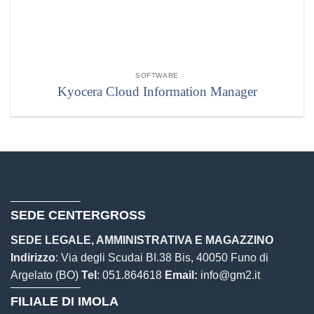
SOFTWARE
Kyocera Cloud Information Manager
SEDE CENTERGROSS
SEDE LEGALE, AMMINISTRATIVA E MAGAZZINO
Indirizzo
: Via degli Scudai BI.38 Bis, 40050 Funo di
Argelato (BO)
Tel
:
051.864618
Email:
info@gm2.it
FILIALE DI IMOLA