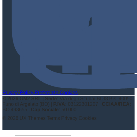
Privacy Policy
Preferenze Cookies
© 2026 GM2 SRL
|
Sede:
Via degli Scudai BI.38 Bis, 40050
Funo di Argelato (BO) |
P.IVA:
03122301207 |
CCIAA/REA
:
BO 493655 |
Cap.Sociale:
50.000
© 2026 UX Themes
Terms
Privacy
Cookies