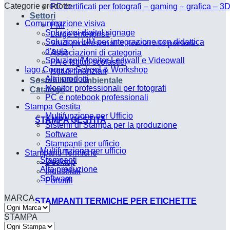
Categorie prodotto
PC certificati per fotografi – gaming – grafica – 3
Settori
Comunicazione visiva
PMI
Soluzioni digital signage
Large enterprise
Soluzioni LIM per integrazione con didattica
Studi professionali e servizi alle persone
d’aula
Associazioni di categoria
Soluzioni/Monitor Ledwall e Videowall
PA e Istituti scolastici
Iago Corazza School & Workshop
Istituti finanziari
Altri prodotti
Sostenibilità ambientale
Monitor professionali per fotografi
Catalogo
PC e notebook professionali
Stampa Gestita
Multifunzione per Ufficio
STAMPA GESTITA
Sistemi di Stampa per la produzione
Software
Stampanti per ufficio
Multifunzione per ufficio
Stampanti Termiche
Stampanti
Desktop
Alta produzione
Industriali
Software
Portatili
MARCA
STAMPANTI TERMICHE PER ETICHETTE
STAMPA