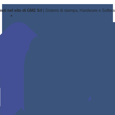
Salta
i nel sito di GM2 Srl
| Sistemi di stampa, Hardware e Software, 
ai
contenuti