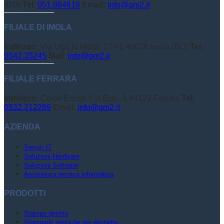
(BO)
Tel
:
051.864618
Email:
info@gm2.it
FILIALE DI IMOLA
Indirizzo:
Via Ugo la Malfa, 27/41 40026 Imola (BO)
Tel:
0542.35245
Mail
:
info@gm2.it
FILIALE FERRARA
Indirizzo:
Corso Ercole I° d’Este, 1 44121 Ferrara
Tel:
0532.212269
Email:
info@gm2.it
AZIENDA
Servizi IT
Soluzioni Hardware
Soluzioni Software
Assistenza tecnica informatica
PRODOTTI
Stampa gestita
Stampanti termiche per etichette