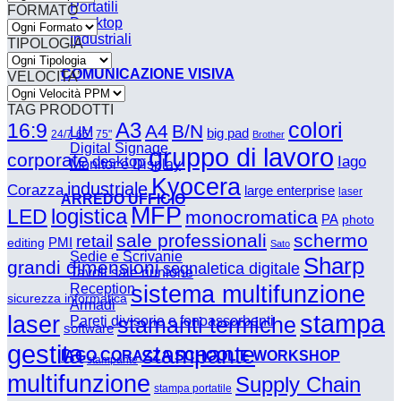
Portatili
FORMATO
Desktop
Industriali
TIPOLOGIA
COMUNICAZIONE VISIVA
VELOCITA’
TAG PRODOTTI
A3
colori
16:9
A4
B/N
LIM
big pad
24/7
65"
75"
Brother
Digital Signage
gruppo di lavoro
corporate
desktop
Iago
Monitor e Display
Kyocera
industriale
Corazza
large enterprise
laser
ARREDO UFFICIO
MFP
logistica
LED
monocromatica
PA
photo
sale professionali
schermo
retail
PMI
editing
Sato
Sedie e Scrivanie
Sharp
grandi dimensioni
segnaletica digitale
Tavoli sale riunione
sistema multifunzione
Reception
sicurezza informatica
Armadi
stampa
laser
stamanti termiche
Pareti divisorie e fonoassorbenti
software
gestita
stampante
IAGO CORAZZA SCHOOL E WORKSHOP
stampante
multifunzione
Supply Chain
stampa portatile