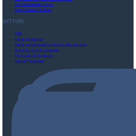
Comunicazione visiva
Iago Corazza School
SETTORI
PMI
Large enterprise
Studi professionali e Servizi alle persone
Associazioni di categoria
PA & istituti Scolastici
Istituti Finanziari