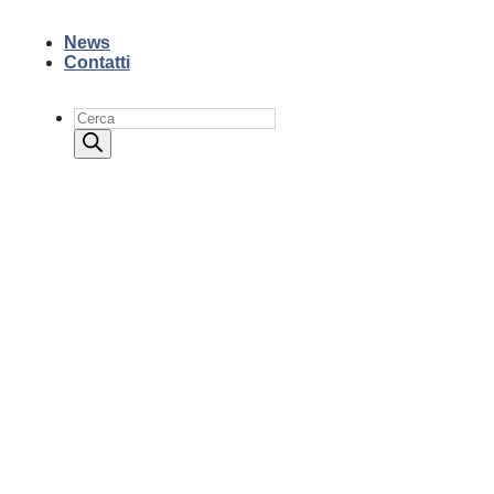
News
Contatti
Products
search