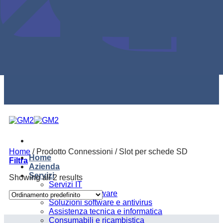
Home
/
Prodotto Connessioni
/
Slot per schede SD
Home
Filtra
Azienda
Servizi
Showing all 2 results
Servizi IT
Soluzioni hardware
Soluzioni software e antivirus
Assistenza tecnica e informatica
Consumabili e ricambistica