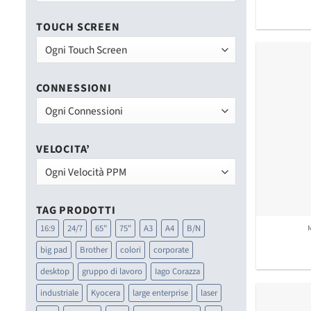
TOUCH SCREEN
CONNESSIONI
VELOCITA’
TAG PRODOTTI
16:9
24/7
65"
75"
A3
A4
B/N
big pad
Brother
colori
corporate
desktop
gruppo di lavoro
Iago Corazza
industriale
Kyocera
large enterprise
laser