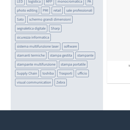
LED
logistica
MFP
monocromatica
PA
photo editing
PMI
retail
sale professionali
Sato
schermo grandi dimensioni
segnaletica digitale
Sharp
sicurezza informatica
sistema multifunzione laser
software
stamanti termiche
stampa gestita
stampante
stampante multifunzione
stampa portatile
Supply Chain
toshiba
Trasporti
ufficio
visual communication
Zebra