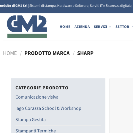
Salta
el sito di GM2 Srl
| Sistemi di stampa, Hardware e Software, Serviti IT e Sicurezza digitale
ai
contenuti
HOME
AZIENDA
SERVIZI
SETTORI
HOME
/
PRODOTTO MARCA
/
SHARP
CATEGORIE PRODOTTO
Comunicazione visiva
Iago Corazza School & Workshop
Stampa Gestita
Stampanti Termiche